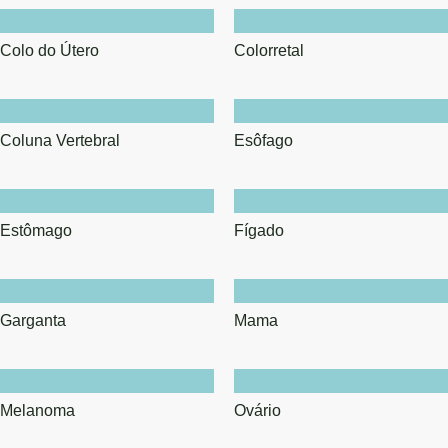
Colo do Útero
Colorretal
Coluna Vertebral
Esôfago
Estômago
Fígado
Garganta
Mama
Melanoma
Ovário