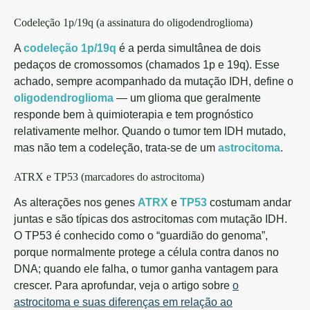
Codeleção 1p/19q (a assinatura do oligodendroglioma)
A
codeleção 1p/19q
é a perda simultânea de dois
pedaços de cromossomos (chamados 1p e 19q). Esse
achado, sempre acompanhado da mutação IDH, define o
oligodendroglioma
— um glioma que geralmente
responde bem à quimioterapia e tem prognóstico
relativamente melhor. Quando o tumor tem IDH mutado,
mas não tem a codeleção, trata-se de um
astrocitoma
.
ATRX e TP53 (marcadores do astrocitoma)
As alterações nos genes
ATRX
e
TP53
costumam andar
juntas e são típicas dos astrocitomas com mutação IDH.
O TP53 é conhecido como o “guardião do genoma”,
porque normalmente protege a célula contra danos no
DNA; quando ele falha, o tumor ganha vantagem para
crescer. Para aprofundar, veja o artigo sobre
o
astrocitoma e suas diferenças em relação ao