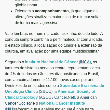
glioblastoma.
Orientam o
acompanhamento
, já que algumas
alterações sinalizam maior risco de o tumor voltar
de forma mais agressiva.
Vale lembrar: nenhum marcador, sozinho, decide tudo. A
conduta sempre combina o perfil molecular com a idade,
o estado clínico, a localização do tumor e a extensão da
cirurgia, em avaliação por uma equipe multidisciplinar.
Segundo o
Instituto Nacional de Câncer (
INCA
)
, os
tumores do sistema nervoso central representam cerca
de 4% de todos os cânceres diagnosticados no Brasil,
com aproximadamente 11.100 novos casos por ano.
Diretrizes de entidades como a
Sociedade Brasileira de
Oncologia Clínica (
SBOC
)
, a
American Society of
Clinical Oncology (
ASCO / Cancer.Net
)
, a
American
Cancer Society
e o
National Cancer Institute
(
NIH
)
reforçam que a análise molecular é hoje parte