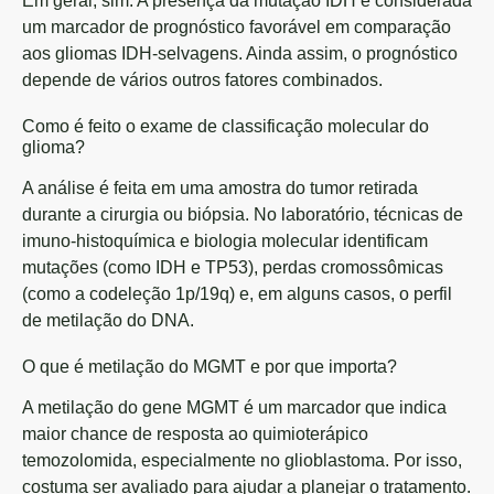
Em geral, sim. A presença da mutação IDH é considerada
um marcador de prognóstico favorável em comparação
aos gliomas IDH-selvagens. Ainda assim, o prognóstico
depende de vários outros fatores combinados.
Como é feito o exame de classificação molecular do
glioma?
A análise é feita em uma amostra do tumor retirada
durante a cirurgia ou biópsia. No laboratório, técnicas de
imuno-histoquímica e biologia molecular identificam
mutações (como IDH e TP53), perdas cromossômicas
(como a codeleção 1p/19q) e, em alguns casos, o perfil
de metilação do DNA.
O que é metilação do MGMT e por que importa?
A metilação do gene MGMT é um marcador que indica
maior chance de resposta ao quimioterápico
temozolomida, especialmente no glioblastoma. Por isso,
costuma ser avaliado para ajudar a planejar o tratamento.