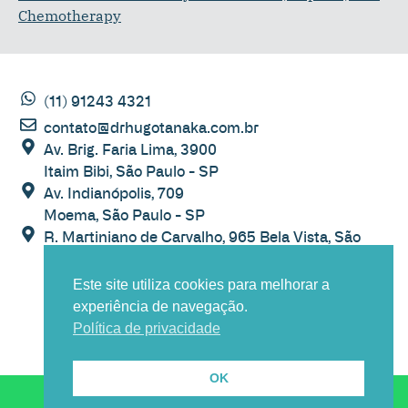
Chemotherapy
(11) 91243 4321
contato@drhugotanaka.com.br
Av. Brig. Faria Lima, 3900
Itaim Bibi, São Paulo - SP
Av. Indianópolis, 709
Moema, São Paulo - SP
R. Martiniano de Carvalho, 965 Bela Vista, São
Paulo - SP
Este site utiliza cookies para melhorar a
experiência de navegação.
Política de privacidade
POLÍTICA DE PRIVACIDADE
OK
Agendar Consulta