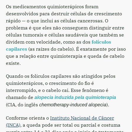
Os medicamentos quimioterápicos foram
desenvolvidos para destruir células de crescimento
rápido — o que inclui as células cancerosas. O
problema é que eles não conseguem distinguir entre
células tumorais e células saudáveis que também se
dividem com velocidade, como as dos
folículos
capilares
(as raízes do cabelo). É exatamente por isso
que a relação entre quimioterapia e queda de cabelo
existe.
Quando os folículos capilares são atingidos pelos
quimioterápicos, o crescimento do fio é
interrompido, e o cabelo cai. Esse fenômeno é
chamado de
alopecia induzida pela quimioterapia
(CIA, do inglês
).
chemotherapy-induced alopecia
Conforme orienta o
Instituto Nacional de Câncer
(INCA)
, a queda pode ser total ou parcial e costuma
surgir entre 14 e 21 dias após o início do tratamento.