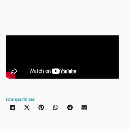
C
Compartilhar