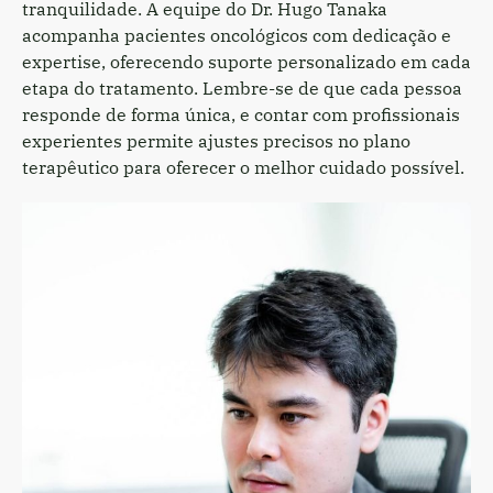
tranquilidade. A equipe do Dr. Hugo Tanaka
acompanha pacientes oncológicos com dedicação e
expertise, oferecendo suporte personalizado em cada
etapa do tratamento. Lembre-se de que cada pessoa
responde de forma única, e contar com profissionais
experientes permite ajustes precisos no plano
terapêutico para oferecer o melhor cuidado possível.
Dr.
Hu
Ta
On
Cl
C
16
|
RQ
10
–
On