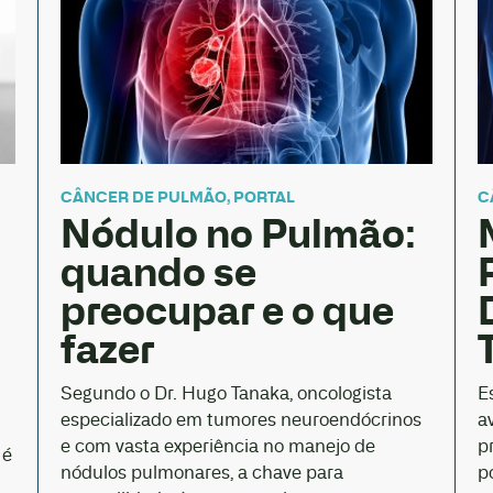
CÂNCER DE PULMÃO
,
PORTAL
C
Nódulo no Pulmão:
l
quando se
preocupar e o que
fazer
Segundo o Dr. Hugo Tanaka, oncologista
E
especializado em tumores neuroendócrinos
a
e com vasta experiência no manejo de
p
 é
nódulos pulmonares, a chave para
p