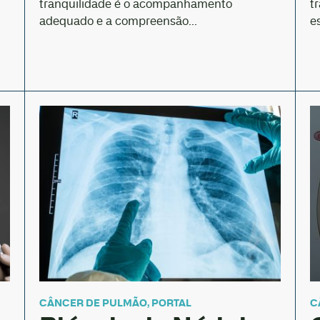
tranquilidade é o acompanhamento
t
adequado e a compreensão...
e
CÂNCER DE PULMÃO
,
PORTAL
C