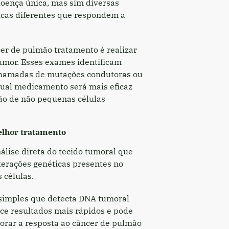
oença única, mas sim diversas
icas diferentes que respondem a
cer de pulmão tratamento é realizar
umor. Esses exames identificam
(chamadas de mutações condutoras ou
ual medicamento será mais eficaz
ão de não pequenas células
elhor tratamento
álise direta do tecido tumoral que
lterações genéticas presentes no
 células.
 simples que detecta DNA tumoral
ece resultados mais rápidos e pode
torar a resposta ao câncer de pulmão