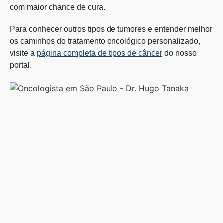
com maior chance de cura.
Para conhecer outros tipos de tumores e entender melhor
os caminhos do tratamento oncológico personalizado,
visite a
página completa de tipos de câncer
do nosso
portal.
Dr.
Hu
Ta
On
Cl
C
16
|
RQ
10
–
On
Clí