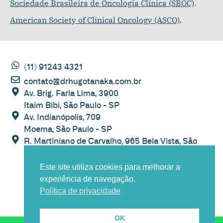
Sociedade Brasileira de Oncologia Clínica (SBOC)
.
American Society of Clinical Oncology (ASCO)
.
(11) 91243 4321
contato@drhugotanaka.com.br
Av. Brig. Faria Lima, 3900
Itaim Bibi, São Paulo - SP
Av. Indianópolis, 709
Moema, São Paulo - SP
R. Martiniano de Carvalho, 965 Bela Vista, São
Paulo - SP
Este site utiliza cookies para melhorar a
experiência de navegação.
Política de privacidade
POLÍTICA DE PRIVACIDADE
OK