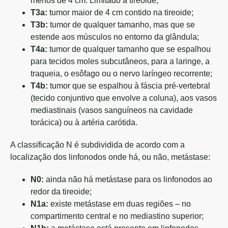
menos de 4 cm. Limitado à tireoide;
T3a:
tumor maior de 4 cm contido na tireoide;
T3b:
tumor de qualquer tamanho, mas que se
estende aos músculos no entorno da glândula;
T4a:
tumor de qualquer tamanho que se espalhou
para tecidos moles subcutâneos, para a laringe, a
traqueia, o esôfago ou o nervo laríngeo recorrente;
T4b:
tumor que se espalhou à fáscia pré-vertebral
(tecido conjuntivo que envolve a coluna), aos vasos
mediastinais (vasos sanguíneos na cavidade
torácica) ou à artéria carótida.
A classificação N é subdividida de acordo com a
localização dos linfonodos onde há, ou não, metástase:
N0:
ainda não há metástase para os linfonodos ao
redor da tireoide;
N1a:
existe metástase em duas regiões – no
compartimento central e no mediastino superior;