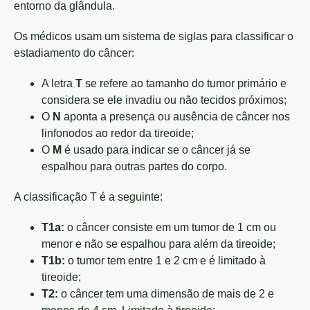
entorno da glândula.
Os médicos usam um sistema de siglas para classificar o
estadiamento do câncer:
A letra
T
se refere ao tamanho do tumor primário e
considera se ele invadiu ou não tecidos próximos;
O
N
aponta a presença ou ausência de câncer nos
linfonodos ao redor da tireoide;
O
M
é usado para indicar se o câncer já se
espalhou para outras partes do corpo.
A classificação T é a seguinte:
T1a:
o câncer consiste em um tumor de 1 cm ou
menor e não se espalhou para além da tireoide;
T1b:
o tumor tem entre 1 e 2 cm e é limitado à
tireoide;
T2:
o câncer tem uma dimensão de mais de 2 e