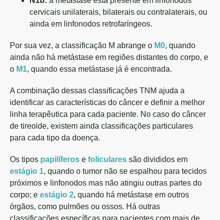
N1b:
a metástase está presente em linfonodos
cervicais unilaterais, bilaterais ou contralaterais, ou
ainda em linfonodos retrofaríngeos.
Por sua vez, a classificação M abrange o
M0
, quando
ainda não há metástase em regiões distantes do corpo, e
o
M1
, quando essa metástase já é encontrada.
A combinação dessas classificações TNM ajuda a
identificar as características do câncer e definir a melhor
linha terapêutica para cada paciente. No caso do câncer
de tireoide, existem ainda classificações particulares
para cada tipo da doença.
Os tipos
papilíferos
e
foliculares
são divididos em
estágio 1
, quando o tumor não se espalhou para tecidos
próximos e linfonodos mas não atingiu outras partes do
corpo; e
estágio 2
, quando há metástase em outros
órgãos, como pulmões ou ossos. Há outras
classificações específicas para pacientes com mais de