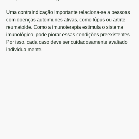
Uma contraindicação importante relaciona-se a pessoas
com doenças autoimunes ativas, como lúpus ou artrite
reumatoide. Como a imunoterapia estimula o sistema
imunológico, pode piorar essas condições preexistentes.
Por isso, cada caso deve ser cuidadosamente avaliado
individualmente.
Dr.
Hu
Ta
On
Cl
C
16
|
RQ
10
–