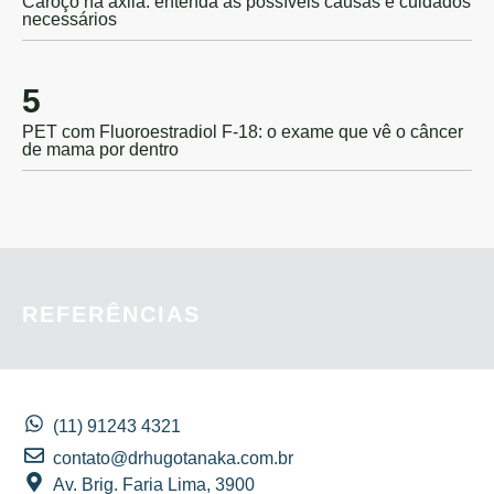
Caroço na axila: entenda as possíveis causas e cuidados
necessários
5
PET com Fluoroestradiol F-18: o exame que vê o câncer
de mama por dentro
REFERÊNCIAS
(11) 91243 4321
contato@drhugotanaka.com.br
Av. Brig. Faria Lima, 3900