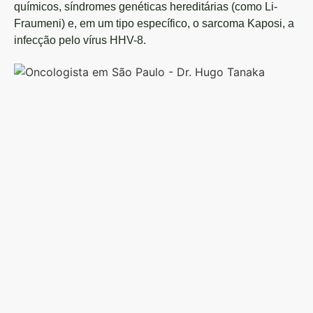
químicos, síndromes genéticas hereditárias (como Li-
Fraumeni) e, em um tipo específico, o sarcoma Kaposi, a
infecção pelo vírus HHV-8.
Dr.
Hu
Ta
On
Cl
C
16
|
RQ
10
–
On
Cl
On
clí