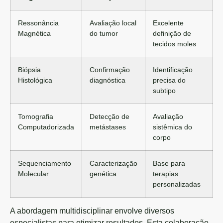
Ressonância
Avaliação local
Excelente
Magnética
do tumor
definição de
tecidos moles
Biópsia
Confirmação
Identificação
Histológica
diagnóstica
precisa do
subtipo
Tomografia
Detecção de
Avaliação
Computadorizada
metástases
sistêmica do
corpo
Sequenciamento
Caracterização
Base para
Molecular
genética
terapias
personalizadas
A abordagem multidisciplinar envolve diversos
especialistas para otimizar resultados. Esta colaboração