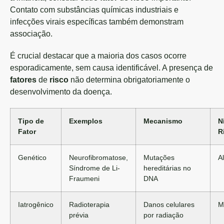
Contato com substâncias químicas industriais e
infecções virais específicas também demonstram
associação.
É crucial destacar que a maioria dos casos ocorre
esporadicamente, sem causa identificável. A presença de
fatores
de
risco
não determina obrigatoriamente o
desenvolvimento da doença.
Tipo de
Exemplos
Mecanismo
N
Fator
R
Genético
Neurofibromatose,
Mutações
Al
Síndrome de Li-
hereditárias no
Fraumeni
DNA
Iatrogênico
Radioterapia
Danos celulares
M
prévia
por radiação