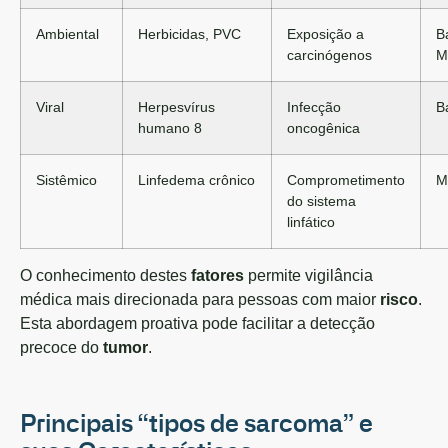
Ambiental
Herbicidas, PVC
Exposição a
B
carcinógenos
M
Viral
Herpesvírus
Infecção
B
humano 8
oncogênica
Sistêmico
Linfedema crônico
Comprometimento
M
do sistema
linfático
O conhecimento destes
fatores
permite vigilância
médica mais direcionada para pessoas com maior
risco
.
Esta abordagem proativa pode facilitar a detecção
precoce do
tumor
.
Principais “tipos de sarcoma” e