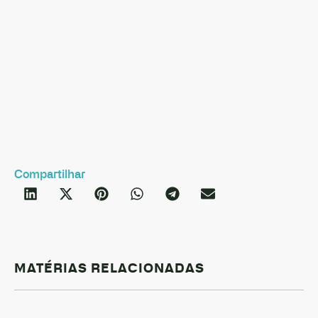
e
dir
int
C
Compartilhar
MATÉRIAS RELACIONADAS