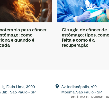
noterapia para câncer
Cirurgia de câncer de
estômago: como
estômago: tipos, como
ciona e quando é
feita e como é a
icada
recuperação
Brig. Faria Lima, 3900
Av. Indianópolis, 709
m Bibi, São Paulo - SP
Moema, São Paulo - SP
POLÍTICA DE PRIVACID