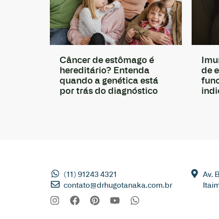
Câncer de estômago é
Imu
hereditário? Entenda
de 
quando a genética está
fun
por trás do diagnóstico
ind
(11) 91243 4321
Av. 
contato@drhugotanaka.com.br
Itai