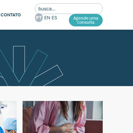
CONTATO
PT
EN
ES
Agende uma
consulta