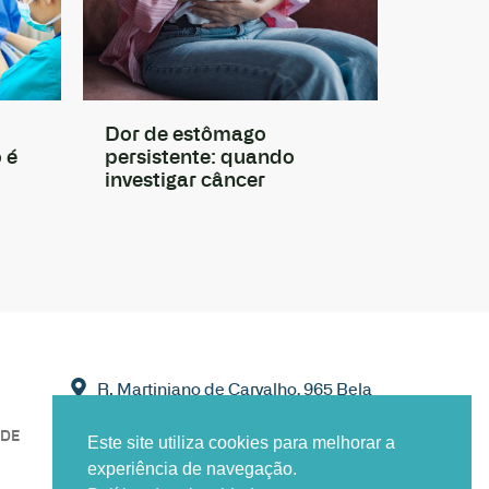
Dor de estômago
 é
persistente: quando
investigar câncer
R. Martiniano de Carvalho, 965 Bela
Vista, São Paulo - SP
ADE
Este site utiliza cookies para melhorar a
experiência de navegação.