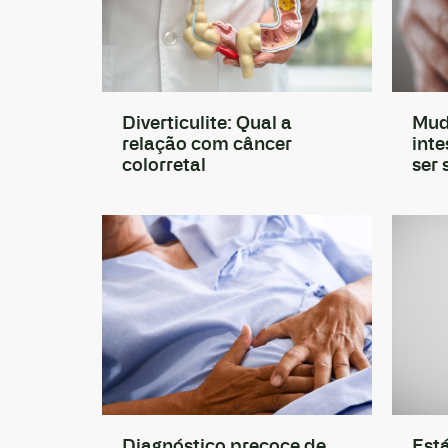
Diverticulite: Qual a
Mud
relação com câncer
inte
colorretal
ser 
Diagnóstico precoce de
Est