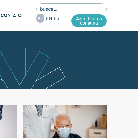
CONTATO
PT
EN
ES
Agende uma
consulta