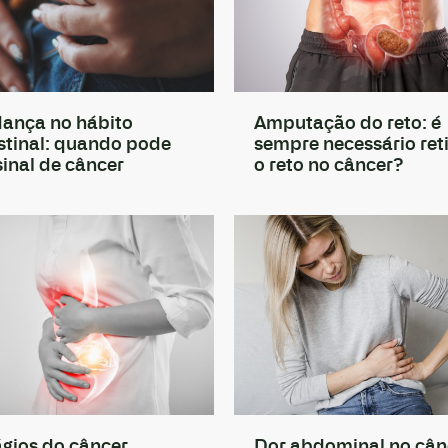
ança no hábito
Amputação do reto: é
stinal: quando pode
sempre necessário reti
sinal de câncer
o reto no câncer?
ágios do câncer
Dor abdominal no cân