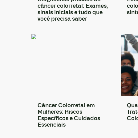
câncer colorretal: Exames,
colo
sinais iniciais e tudo que
sin
você precisa saber
Câncer Colorretal em
Qua
Mulheres: Riscos
Tra
Específicos e Cuidados
Colo
Essenciais